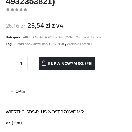
4932353821)
0
out of 5
23,54
zł
z VAT
26,16
zł
Kategorie:
AKCESORIA/NARZĘDZIA RĘCZNE
,
Wiertła do betonu
Tagi:
2-ostrzowe
,
Milwaukee
,
SDS-PLUS
,
Wiertła do betonu
KUP W NOWYM SKLEPIE
OPIS
WIERTŁO SDS-PLUS 2-OSTRZOWE M/2
⌀8 (mm)