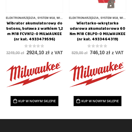
ELEKTRONARZĘDZIA
,
SYSTEM M18
,
WIBRATOR
ELEKTRONARZĘDZIA
,
SYSTEM M18
,
WIERTARKO – WKRĘTARKI
Wibrator akumulatorowy do
Wiertarko-wkrętarka
betonu, buława z wałkiem 1,2
udarowa akumulatorowa 60
m M18 FCVN12-0 MILWAUKEE
Nm M18 CBLPD-0 MILWAUKEE
(nr kat. 4933479596)
(nr kat. 4933464319)
0
out of 5
0
out of 5
2924,10
zł
746,10
zł
z VAT
z VAT
3249,00
zł
829,00
zł
KUP W NOWYM SKLEPIE
KUP W NOWYM SKLEPIE