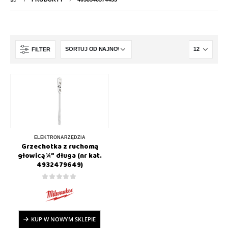
FILTER
ELEKTRONARZĘDZIA
Grzechotka z ruchomą
głowicą ¼″ długa (nr kat.
4932479649)
0
out of 5
KUP W NOWYM SKLEPIE